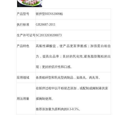
产品型号
斩拌型HENS2009粘
执行标准
GB26687-2011
生产许可证号
SC20132030200073
产品特色
高黏性磷酸盐，使产品更富弹脆感；加强蛋白粘合
力，提高出品率；良好的乳化性,避免脂肪颗粒的出
现；更好的切片性和口感
。
应用领域
各类粗碎型和乳化型肉制品
，如鱼丸、肉丸等。
在斩拌过程中以干粉状态添加，或配制成腌制液供滚
用法用量
揉腌制使用。
推荐添加量为原料肉的0.3-0.5%。