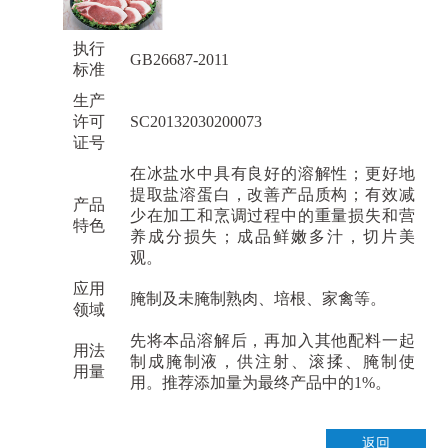
执行
GB26687-2011
标准
生产
许可
SC20132030200073
证号
在冰盐水中具有良好的溶解性；更好地
提取盐溶蛋白，改善产品质构；有效减
产品
少在加工和烹调过程中的重量损失和营
特色
养成分损失；成品鲜嫩多汁，切片美
观。
应用
腌制及未腌制熟肉、培根、家禽等。
领域
先将本品溶解后，再加入其他配料一起
用法
制成腌制液，供注射、滚揉、腌制使
用量
用。推荐添加量为最终产品中的1%。
返回