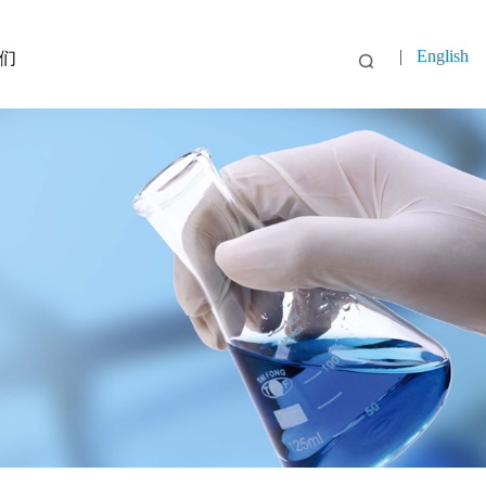
|
English
们