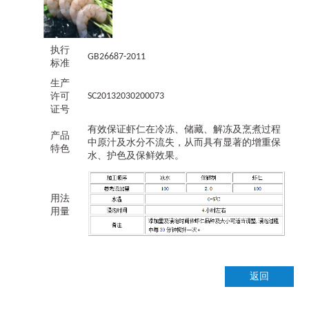
执行
GB26687-2011
标准
生产
许可
SC20132030200073
证号
有效保证虾仁在冷冻、储藏、解冻及烹煮过程
产品
中原汁及水分不流失，从而具有显著的增重保
特色
水、护色及保鲜效果
。
用法
用量
返回