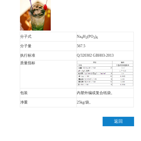
分子式
Na
H
(PO
)
4
2
3
6
分子量
5
67.5
执行标准
Q/320302 GBH03-2013
质量指标
包装
内塑外编或复合纸袋。
净重
25kg/袋。
返回